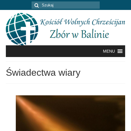
Szuklaj
w:
MENU
Świadectwa wiary